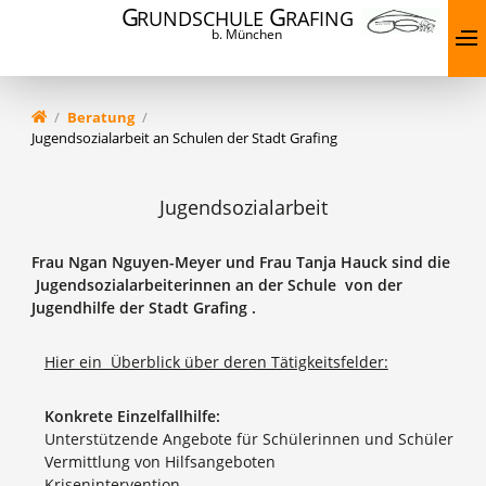
G
G
RUNDSCHULE
RAFING
b. München
Aktuelles
Beratung
Jugendsozialarbeit an Schulen der Stadt Grafing
Wir über uns
Termine
Jugendsozialarbeit
Info-ABC
Frau Ngan Nguyen-Meyer und Frau Tanja Hauck sind
die
Offene Ganztagsschule (OGTS)
Jugendsozialarbeiterinnen an der Schule von der
Jugendhilfe der Stadt Grafing .
Beratung
Service
Hier ein Überblick über deren Tätigkeitsfelder:
Schulmanager
Konkrete Einzelfallhilfe:
Unterstützende Angebote für Schülerinnen und Schüler
Vermittlung von Hilfsangeboten
Krisenintervention