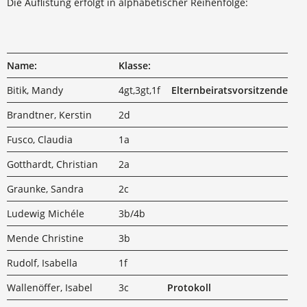
Die Auflistung erfolgt in alphabetischer Reihenfolge:
Name:
Klasse:
Bitik, Mandy
4gt,3gt,1f
Elternbeiratsvorsitzende
Brandtner, Kerstin
2d
Fusco, Claudia
1a
Gotthardt, Christian
2a
Graunke, Sandra
2c
Ludewig Michéle
3b/4b
Mende Christine
3b
Rudolf, Isabella
1f
Wallenöffer, Isabel
3c
Protokoll