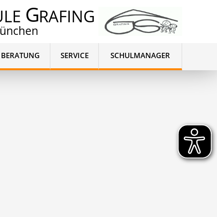
G
ULE
RAFING
München
BERATUNG
SERVICE
SCHULMANAGER