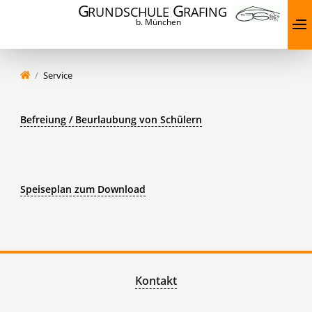
G
G
RUNDSCHULE
RAFING
b. München
Service
Befreiung / Beurlaubung von Schülern
Speiseplan zum Download
Kontakt