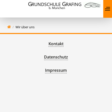
G
G
RUNDSCHULE
RAFING
b. München
Wir über uns
Kontakt
Datenschutz
Impressum